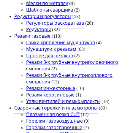
Мелки по металлу
(4)
Шаблоны сварщика
(2)
Редукторы и регуляторы
(58)
Регуляторы расхода газа
(26)
Редукторы
(32)
Резаки газовые
(118)
Гайки крепления мундштуков
(4)
Мундштуки к резакам
(68)
Прочее для резаков
(2)
Резаки 3-х трубные внутриголовочного
смешения
(2)
Резаки 3-х трубные внутрисоплового
смешения
(13)
Резаки инжекторные
(10)
Резаки керосиновые
(1)
Узлы вентилей и ремкомплекты
(18)
Сварочные горелки и плазмотроны
(80)
Плазменная резка CUT
(12)
Горелки газовоздушные
(9)
Горелки газосварочные
(7)