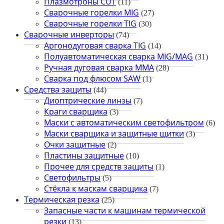
Плазмотроны CUT
(11)
Сварочные горелки MIG
(27)
Сварочные горелки TIG
(30)
Сварочные инверторы
(74)
Аргонодуговая сварка TIG
(14)
Полуавтоматическая сварка MIG/MAG
(31)
Ручная дуговая сварка MMA
(28)
Сварка под флюсом SAW
(1)
Средства защиты
(44)
Диоптрические линзы
(7)
Краги сварщика
(3)
Маски с автоматическим светофильтром
(6)
Маски сварщика и защитные щитки
(3)
Очки защитные
(2)
Пластины защитные
(10)
Прочее для средств защиты
(1)
Светофильтры
(5)
Стёкла к маскам сварщика
(7)
Термическая резка
(25)
Запасные части к машинам термической
резки
(13)