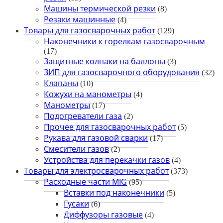
Машины термической резки
(8)
Резаки машинные
(4)
Товары для газосварочных работ
(129)
Наконечники к горелкам газосварочным
(17)
Защитные колпаки на баллоны
(3)
ЗИП для газосварочного оборудования
(32)
Клапаны
(10)
Кожухи на манометры
(4)
Манометры
(17)
Подогреватели газа
(2)
Прочее для газосварочных работ
(5)
Рукава для газовой сварки
(17)
Смесители газов
(2)
Устройства для перекачки газов
(4)
Товары для электросварочных работ
(373)
Расходные части MIG
(95)
Вставки под наконечники
(5)
Гусаки
(6)
Диффузоры газовые
(4)