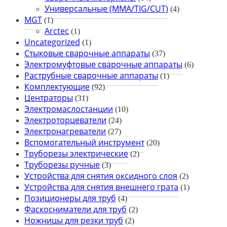
Универсальные (MMA/TIG/CUT)
(4)
MGT
(1)
Arctec
(1)
Uncategorized
(1)
Стыковые сварочные аппараты
(37)
Электромуфтовые сварочные аппараты
(6)
Раструбные сварочные аппараты
(1)
Комплектующие
(92)
Центраторы
(31)
Электромаслостанции
(10)
Электроторцеватели
(24)
Электронагреватели
(27)
Вспомогательный инструмент
(20)
Труборезы электрические
(2)
Труборезы ручные
(3)
Устройства для снятия оксидного слоя
(2)
Устройства для снятия внешнего грата
(1)
Позиционеры для труб
(4)
Фаскосниматели для труб
(2)
Ножницы для резки труб
(2)