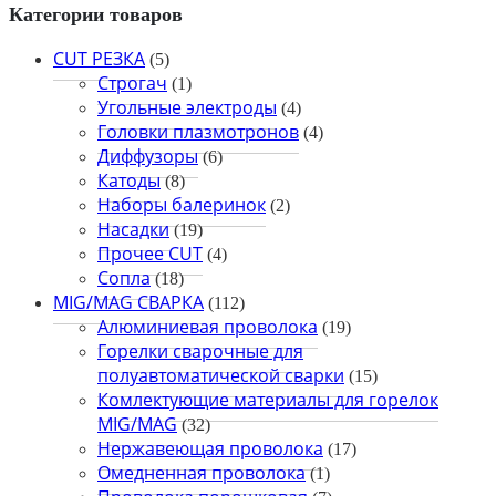
Категории товаров
CUT РЕЗКА
(5)
Строгач
(1)
Угольные электроды
(4)
Головки плазмотронов
(4)
Диффузоры
(6)
Катоды
(8)
Наборы балеринок
(2)
Насадки
(19)
Прочее CUT
(4)
Сопла
(18)
MIG/MAG СВАРКА
(112)
Алюминиевая проволока
(19)
Горелки сварочные для
полуавтоматической сварки
(15)
Комлектующие материалы для горелок
MIG/MAG
(32)
Нержавеющая проволока
(17)
Омедненная проволока
(1)