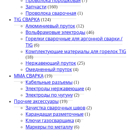
Проволока порошковая
(7)
Запчасти
(160)
Проволока сварочная
(1)
TIG СВАРКА
(124)
Алюминиевый пруток
(12)
Вольфрамовые электроды
(46)
Горелки сварочные для аргонной сварки /
TIG
(6)
Комплектующие материалы для горелок TIG
(18)
Нержавеющий пруток
(25)
Омедненный пруток
(4)
ММА СВАРКА
(19)
Кабельные разъемы
(1)
Электроды нержавеющие
(4)
Электроды по чугуну
(2)
Прочие аксессуары
(19)
Зачистка сварочных швов
(2)
Карандаши разметочные
(1)
Ключи газосварщика
(4)
Маркеры по металлу
(6)