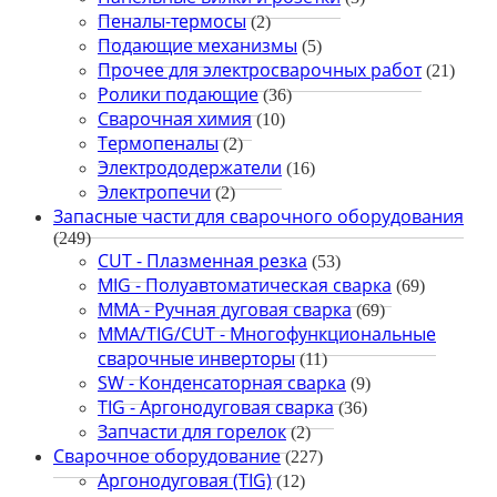
Пеналы-термосы
(2)
Подающие механизмы
(5)
Прочее для электросварочных работ
(21)
Ролики подающие
(36)
Сварочная химия
(10)
Термопеналы
(2)
Электрододержатели
(16)
Электропечи
(2)
Запасные части для сварочного оборудования
(249)
CUT - Плазменная резка
(53)
MIG - Полуавтоматическая сварка
(69)
MMA - Ручная дуговая сварка
(69)
MMA/TIG/CUT - Многофункциональные
сварочные инверторы
(11)
SW - Конденсаторная сварка
(9)
TIG - Аргонодуговая сварка
(36)
Запчасти для горелок
(2)
Сварочное оборудование
(227)
Аргонодуговая (TIG)
(12)