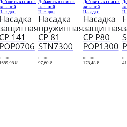
Добавить в список
Добавить в список
Добавить в список
До
желаний
желаний
желаний
ж
Насадки
Насадки
Насадки
На
Насадка
Насадка
Насадка
Н
защитная
пружинная
защитная
CP 141
CP 81
CP P80
S
POP0706
STN7300
POP1300
1689,98
₽
97,60
₽
178,48
₽
41
0
out of 5
0
out of 5
0
out of 5
0
o