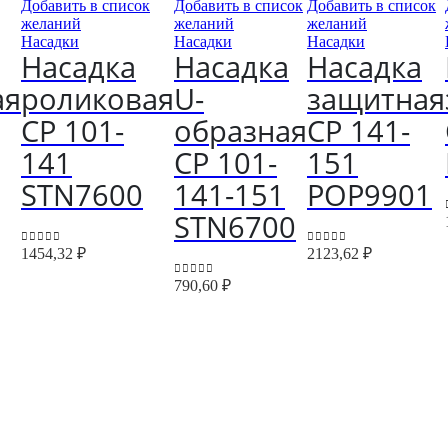
Добавить в список
Добавить в список
Добавить в список
желаний
желаний
желаний
Насадки
Насадки
Насадки
Насадка
Насадка
Насадка
ая
роликовая
U-
защитная
CP 101-
образная
CP 141-
141
CP 101-
151
STN7600
141-151
POP9901
STN6700
1454,32
₽
2123,62
₽
0
out of 5
0
out of 5
790,60
₽
0
out of 5