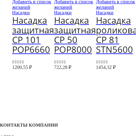
Добавить в список
Добавить в список
Добавить в список
желаний
желаний
желаний
Насадки
Насадки
Насадки
Насадка
Насадка
Насадка
защитная
защитная
роликов
CP 101
CP 50
CP 81
POP6660
POP8000
STN5600
1200,55
₽
722,28
₽
1454,32
₽
0
out of 5
0
out of 5
0
out of 5
КОНТАКТЫ КОМПАНИИ