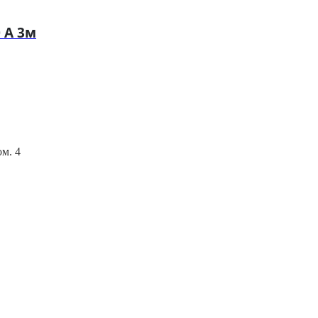
 А 3м
ом. 4