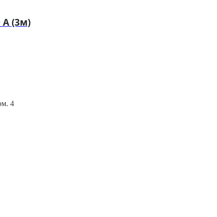
А (3м)
ом. 4