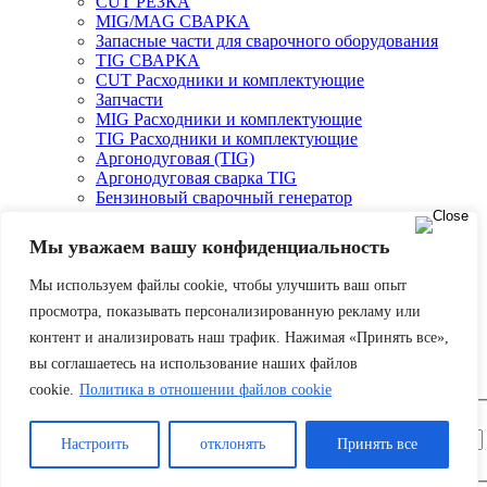
CUT РЕЗКА
MIG/MAG СВАРКА
Запасные части для сварочного оборудования
TIG СВАРКА
CUT Расходники и комплектующие
Запчасти
MIG Расходники и комплектующие
TIG Расходники и комплектующие
Аргонодуговая (TIG)
Аргонодуговая сварка TIG
Бензиновый сварочный генератор
Двухпостовые и однопостовые сварочные
агрегаты
Мы уважаем вашу конфиденциальность
О компании
Оплата и доставка
Мы используем файлы cookie, чтобы улучшить ваш опыт
Партнеры
просмотра, показывать персонализированную рекламу или
Контакты
контент и анализировать наш трафик. Нажимая «Принять все»,
Корзина
вы соглашаетесь на использование наших файлов
Авторизоваться
cookie.
Политика в отношении файлов cookie
Настроить
отклонять
Принять все