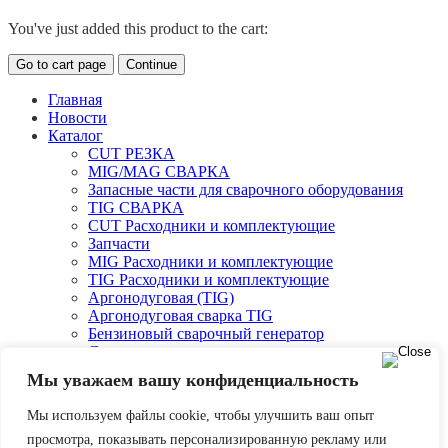
You've just added this product to the cart:
Go to cart page
Continue
Главная
Новости
Каталог
CUT РЕЗКА
MIG/MAG СВАРКА
Запасные части для сварочного оборудования
TIG СВАРКА
CUT Расходники и комплектующие
Запчасти
MIG Расходники и комплектующие
TIG Расходники и комплектующие
Аргонодуговая (TIG)
Аргонодуговая сварка TIG
Бензиновый сварочный генератор
Двухпостовые и однопостовые сварочные
агрегаты
Мы уважаем вашу конфиденциальность
О компании
Оплата и доставка
Мы используем файлы cookie, чтобы улучшить ваш опыт
Партнеры
просмотра, показывать персонализированную рекламу или
Контакты