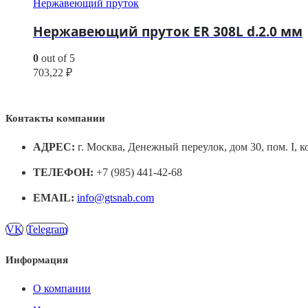
Нержавеющий пруток
Нержавеющий пруток ER 308L d.2.0 мм
0
out of 5
703,22
₽
Контакты компании
АДРЕС:
г. Москва, Денежный переулок, дом 30, пом. I, к
ТЕЛЕФОН:
+7 (985) 441-42-68
EMAIL:
info@gtsnab.com
VK
Telegram
Информация
О компании