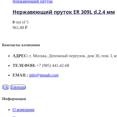
Нержавеющий пруток
Нержавеющий пруток ER 309L d.2.4 мм
0
out of 5
961,88
₽
Контакты компании
АДРЕС:
г. Москва, Денежный переулок, дом 30, пом. I, к
ТЕЛЕФОН:
+7 (985) 441-42-68
EMAIL:
info@gtsnab.com
VK
Telegram
Информация
О компании