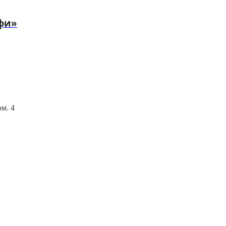
фи»
ом. 4