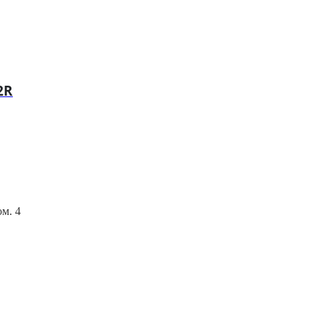
2R
ом. 4