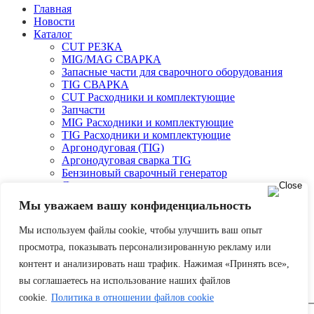
Главная
Новости
Каталог
CUT РЕЗКА
MIG/MAG СВАРКА
Запасные части для сварочного оборудования
TIG СВАРКА
CUT Расходники и комплектующие
Запчасти
MIG Расходники и комплектующие
TIG Расходники и комплектующие
Аргонодуговая (TIG)
Аргонодуговая сварка TIG
Бензиновый сварочный генератор
Двухпостовые и однопостовые сварочные
агрегаты
Мы уважаем вашу конфиденциальность
О компании
Оплата и доставка
Мы используем файлы cookie, чтобы улучшить ваш опыт
Партнеры
просмотра, показывать персонализированную рекламу или
Контакты
контент и анализировать наш трафик. Нажимая «Принять все»,
Корзина
вы соглашаетесь на использование наших файлов
Авторизоваться
cookie.
Политика в отношении файлов cookie