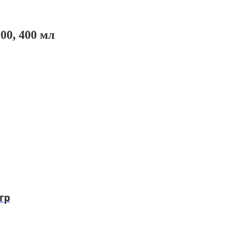
0, 400 мл
гр