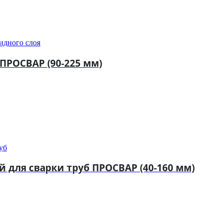
сидного слоя
ПРОСВАР (90-225 мм)
уб
 для сварки труб ПРОСВАР (40-160 мм)