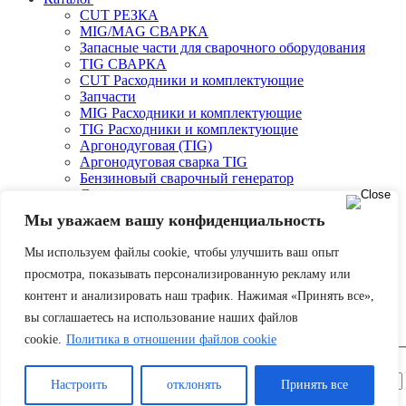
CUT РЕЗКА
MIG/MAG СВАРКА
Запасные части для сварочного оборудования
TIG СВАРКА
CUT Расходники и комплектующие
Запчасти
MIG Расходники и комплектующие
TIG Расходники и комплектующие
Аргонодуговая (TIG)
Аргонодуговая сварка TIG
Бензиновый сварочный генератор
Двухпостовые и однопостовые сварочные
агрегаты
Мы уважаем вашу конфиденциальность
О компании
Оплата и доставка
Мы используем файлы cookie, чтобы улучшить ваш опыт
Партнеры
просмотра, показывать персонализированную рекламу или
Контакты
контент и анализировать наш трафик. Нажимая «Принять все»,
Корзина
вы соглашаетесь на использование наших файлов
Авторизоваться
cookie.
Политика в отношении файлов cookie
Настроить
отклонять
Принять все