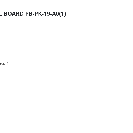
 BOARD PB-PK-19-A0(1)
ом. 4