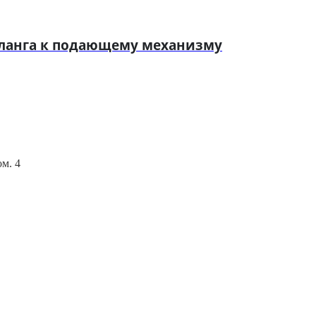
шланга к подающему механизму
ом. 4