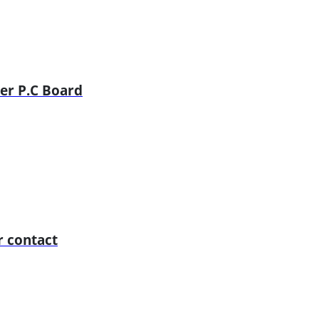
r P.C Board
 contact