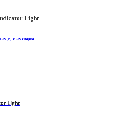
dicator Light
ая дуговая сварка
or Light