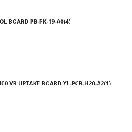
L BOARD PB-PK-19-A0(4)
0 VR UPTAKE BOARD YL-PCB-H20-A2(1)