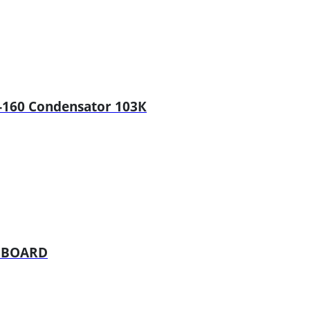
-160 Condensator 103К
L BOARD