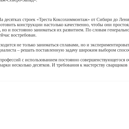
а десятках строек «Треста Коксохиммонтаж» от Сибири до Ленин
отовить конструкции настолько качественно, чтобы они простоял
, но и постоянно заниматься их развитием. По словам генераль
йчас востребован.
одится не только заниматься сплавами, но и экспериментироват
циалиста – решать поставленную задачу широким выбором спосо
 профессий с использованием постоянно совершенствующегося о
варки несколько десятков. И требования к мастерству сварщиков 