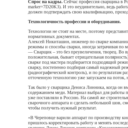
Спрос на кадры.
Сейчас профессия сварщика в Ро
marker=7D20K3). И это неудивительно, ведь работ
должен подтверждать свою квалификацию, проходя
Технологичность профессии и оборудования.
Технологии не стоят на месте, поэтому представит
нормативных документах.
Алексей Никиташин, инженер по сварке компании
режимы и способы сварки, иногда затрачивая по м
— Сварщик – это без преувеличения, творец. Во в
положительная, бывает отрицательная полярность),
сварке под мастера подбирается подходящий режи
сварку, постепенно подбирая самый надежный реж
(радиографический контроль), и по результатам р
отточенную технологию уже запускаем на поток, 
Так было у сварщика Дениса Линника, когда он в
содержанием меди. Материал выбрал для работы п
уже поставляли в Россию. На самой же строитель
сварочного аппарата и сделать небольшой шов, смот
чтобы получить нужный результат.
«В Череповце варили аппарат по производству кис
пришлось корректировать работу и менять последо
сварщик Денис Линник компании «Коксохиммонт