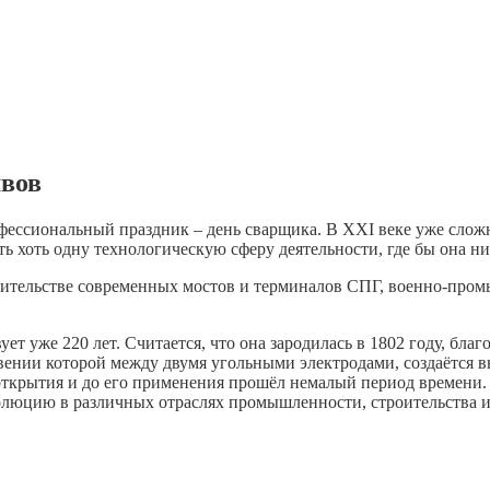
вов
офессиональный праздник – день сварщика. В XXI веке уже слож
ь хоть одну технологическую сферу деятельности, где бы она ни
роительстве современных мостов и терминалов СПГ, военно-про
т уже 220 лет. Считается, что она зародилась в 1802 году, бла
ении которой между двумя угольными электродами, создаётся вы
 открытия и до его применения прошёл немалый период времени.
олюцию в различных отраслях промышленности, строительства и