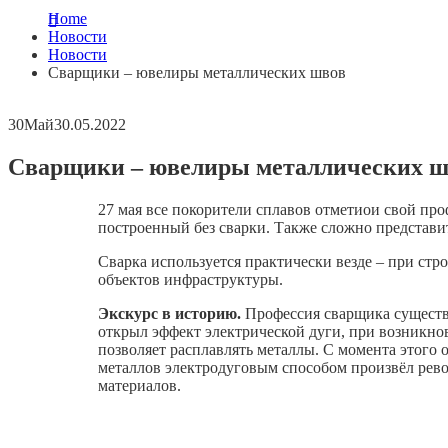
Home
Новости
Новости
Сварщики – ювелиры металлических швов
30
Май
30.05.2022
Сварщики – ювелиры металлических ш
27 мая все покорители сплавов отметиои свой пр
построенный без сварки. Также сложно представит
Сварка используется практически везде – при ст
объектов инфраструктуры.
Экскурс в историю.
Профессия сварщика существуе
открыл эффект электрической дуги, при возникнов
позволяет расплавлять металлы. С момента этого
металлов электродуговым способом произвёл рев
материалов.