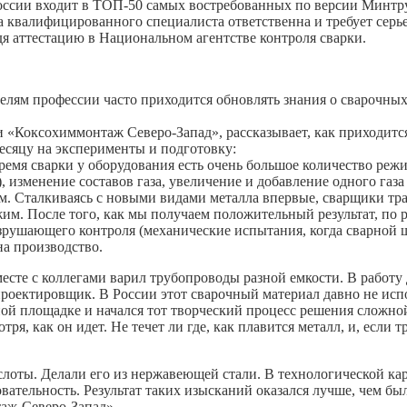
ссии входит в ТОП-50 самых востребованных по версии Минтруда 
а квалифицированного специалиста ответственна и требует серь
 аттестацию в Национальном агентстве контроля сварки.
елям профессии часто приходится обновлять знания о сварочных 
 «Коксохиммонтаж Северо-Запад», рассказывает, как приходитс
есяцу на эксперименты и подготовку:
ремя сварки у оборудования есть очень большое количество режи
 изменение составов газа, увеличение и добавление одного газа
м. Сталкиваясь с новыми видами металла впервые, сварщики тр
им. После того, как мы получаем положительный результат, по 
азрушающего контроля (механические испытания, когда сварной ш
на производство.
месте с коллегами варил трубопроводы разной емкости. В работ
роектировщик. В России этот сварочный материал давно не испо
ной площадке и начался тот творческий процесс решения сложн
ря, как он идет. Не течет ли где, как плавится металл, и, если т
лоты. Делали его из нержавеющей стали. В технологической кар
вательность. Результат таких изысканий оказался лучше, чем б
аж-Северо-Запад».