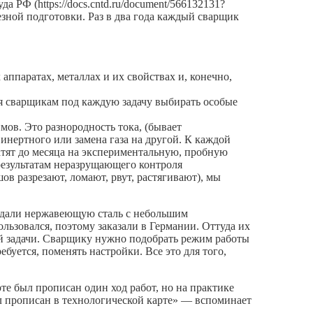
РФ (https://docs.cntd.ru/document/566132131?
езной подготовки. Раз в два года каждый сварщик
аппаратах, металлах и их свойствах и, конечно,
я сварщикам под каждую задачу выбирать особые
мов. Это разнородность тока, (бывает
 инертного или замена газа на другой. К каждой
атят до месяца на экспериментальную, пробную
результатам неразрущающего контроля
ов разрезают, ломают, рвут, растягивают), мы
у дали нержавеющую сталь с небольшим
льзовался, поэтому заказали в Германии. Оттуда их
ой задачи. Сварщику нужно подобрать режим работы
ребуется, поменять настройки. Все это для того,
те был прописан один ход работ, но на практике
ыл прописан в технологической карте» — вспоминает