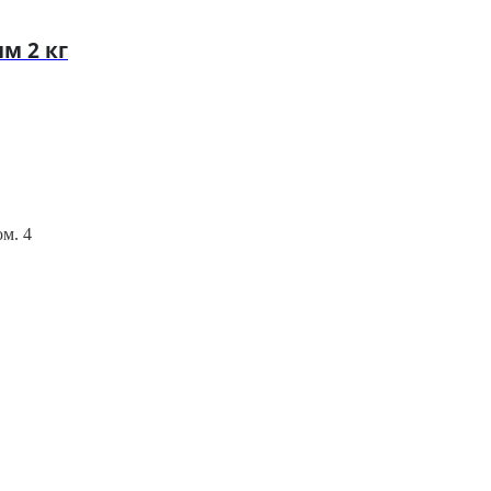
м 2 кг
ом. 4