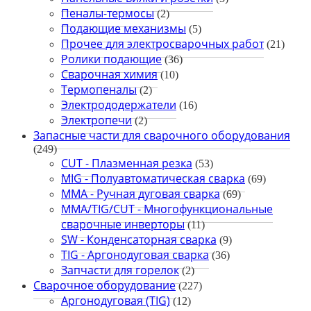
Пеналы-термосы
(2)
Подающие механизмы
(5)
Прочее для электросварочных работ
(21)
Ролики подающие
(36)
Сварочная химия
(10)
Термопеналы
(2)
Электрододержатели
(16)
Электропечи
(2)
Запасные части для сварочного оборудования
(249)
CUT - Плазменная резка
(53)
MIG - Полуавтоматическая сварка
(69)
MMA - Ручная дуговая сварка
(69)
MMA/TIG/CUT - Многофункциональные
сварочные инверторы
(11)
SW - Конденсаторная сварка
(9)
TIG - Аргонодуговая сварка
(36)
Запчасти для горелок
(2)
Сварочное оборудование
(227)
Аргонодуговая (TIG)
(12)