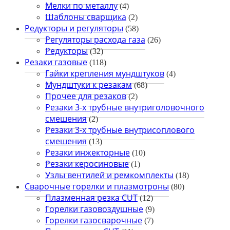
Мелки по металлу
(4)
Шаблоны сварщика
(2)
Редукторы и регуляторы
(58)
Регуляторы расхода газа
(26)
Редукторы
(32)
Резаки газовые
(118)
Гайки крепления мундштуков
(4)
Мундштуки к резакам
(68)
Прочее для резаков
(2)
Резаки 3-х трубные внутриголовочного
смешения
(2)
Резаки 3-х трубные внутрисоплового
смешения
(13)
Резаки инжекторные
(10)
Резаки керосиновые
(1)
Узлы вентилей и ремкомплекты
(18)
Сварочные горелки и плазмотроны
(80)
Плазменная резка CUT
(12)
Горелки газовоздушные
(9)
Горелки газосварочные
(7)