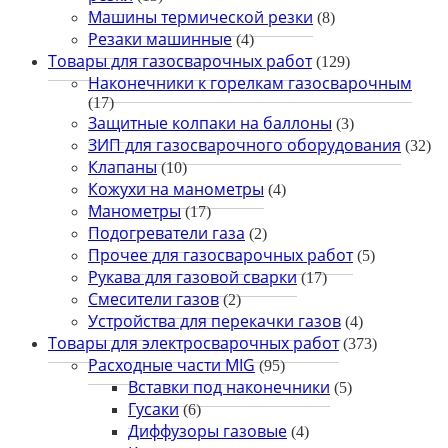
Машины термической резки
(8)
Резаки машинные
(4)
Товары для газосварочных работ
(129)
Наконечники к горелкам газосварочным
(17)
Защитные колпаки на баллоны
(3)
ЗИП для газосварочного оборудования
(32)
Клапаны
(10)
Кожухи на манометры
(4)
Манометры
(17)
Подогреватели газа
(2)
Прочее для газосварочных работ
(5)
Рукава для газовой сварки
(17)
Смесители газов
(2)
Устройства для перекачки газов
(4)
Товары для электросварочных работ
(373)
Расходные части MIG
(95)
Вставки под наконечники
(5)
Гусаки
(6)
Диффузоры газовые
(4)