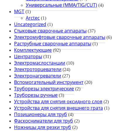
Универсальные (MMA/TIG/CUT)
(4)
MGT
(1)
Arctec
(1)
Uncategorized
(1)
Стыковые сварочные аппараты
(37)
Электромуфтовые сварочные аппараты
(6)
Раструбные сварочные аппараты
(1)
Комплектующие
(92)
Центраторы
(31)
Электромаслостанции
(10)
Электроторцеватели
(24)
Электронагреватели
(27)
Вспомогательный инструмент
(20)
Труборезы электрические
(2)
Труборезы ручные
(3)
Устройства для снятия оксидного слоя
(2)
Устройства для снятия внешнего грата
(1)
Позиционеры для труб
(4)
Фаскосниматели для труб
(2)
Ножницы для резки труб
(2)