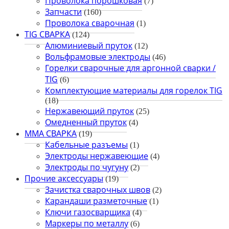
Проволока порошковая
(7)
Запчасти
(160)
Проволока сварочная
(1)
TIG СВАРКА
(124)
Алюминиевый пруток
(12)
Вольфрамовые электроды
(46)
Горелки сварочные для аргонной сварки /
TIG
(6)
Комплектующие материалы для горелок TIG
(18)
Нержавеющий пруток
(25)
Омедненный пруток
(4)
ММА СВАРКА
(19)
Кабельные разъемы
(1)
Электроды нержавеющие
(4)
Электроды по чугуну
(2)
Прочие аксессуары
(19)
Зачистка сварочных швов
(2)
Карандаши разметочные
(1)
Ключи газосварщика
(4)
Маркеры по металлу
(6)