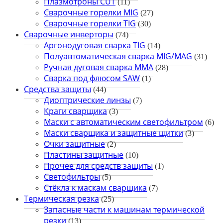
Плазмотроны CUT
(11)
Сварочные горелки MIG
(27)
Сварочные горелки TIG
(30)
Сварочные инверторы
(74)
Аргонодуговая сварка TIG
(14)
Полуавтоматическая сварка MIG/MAG
(31)
Ручная дуговая сварка MMA
(28)
Сварка под флюсом SAW
(1)
Средства защиты
(44)
Диоптрические линзы
(7)
Краги сварщика
(3)
Маски с автоматическим светофильтром
(6)
Маски сварщика и защитные щитки
(3)
Очки защитные
(2)
Пластины защитные
(10)
Прочее для средств защиты
(1)
Светофильтры
(5)
Стёкла к маскам сварщика
(7)
Термическая резка
(25)
Запасные части к машинам термической
резки
(13)