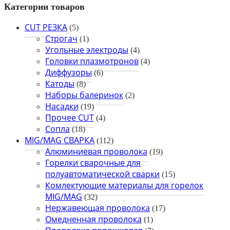
Категории товаров
CUT РЕЗКА
(5)
Строгач
(1)
Угольные электроды
(4)
Головки плазмотронов
(4)
Диффузоры
(6)
Катоды
(8)
Наборы балеринок
(2)
Насадки
(19)
Прочее CUT
(4)
Сопла
(18)
MIG/MAG СВАРКА
(112)
Алюминиевая проволока
(19)
Горелки сварочные для
полуавтоматической сварки
(15)
Комлектующие материалы для горелок
MIG/MAG
(32)
Нержавеющая проволока
(17)
Омедненная проволока
(1)