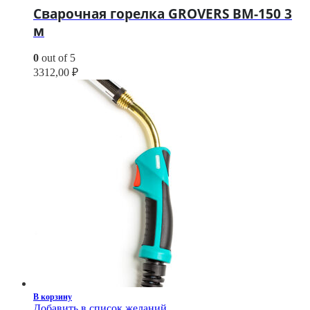
Сварочная горелка GROVERS BM-150 3
м
0
out of 5
3312,00
₽
В корзину
Добавить в список желаний